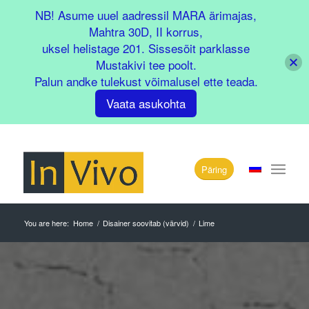
NB! Asume uuel aadressil MARA ärimajas,
Mahtra 30D, II korrus,
uksel helistage 201. Sissesõit parklasse
Mustakivi tee poolt.
Palun andke tulekust võimalusel ette teada.
Vaata asukohta
Päring
You are here:
Home
/
Disainer soovitab (värvid)
/
Lime